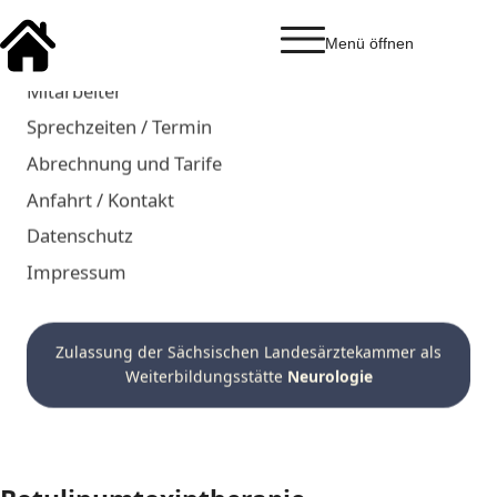
Begutachtung
Botulinumtoxintherapie
Mitarbeiter
Dipl.-Med. Michael
Sprechzeiten / Termin
Weigert
Abrechnung und Tarife
Anfahrt / Kontakt
Facharzt für Neurologie
Datenschutz
Facharzt für Psychiatrie
Impressum
und Psychotherapie
Zulassung der Sächsischen Landesärztekammer als
Weiterbildungsstätte
Neurologie