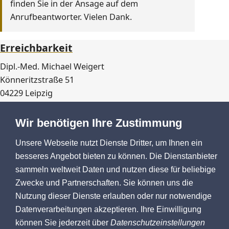
finden Sie in der Ansage auf dem
Anrufbeantworter. Vielen Dank.
Erreichbarkeit
Dipl.-Med. Michael Weigert
Könneritzstraße 51
04229 Leipzig
+49341 477 006 2
Tel:
Wir benötigen Ihre Zustimmung
Fax:
0341 477 006 5
Kontakt und Anfahrt
Unsere Webseite nutzt Dienste Dritter, um Ihnen ein
besseres Angebot bieten zu können. Die Dienstanbieter
Datenschutzeinstellungen anpassen
sammeln weltweit Daten und nutzen diese für beliebige
Zwecke und Partnerschaften. Sie können uns die
Sprechzeiten
Nutzung dieser Dienste erlauben oder nur notwendige
Datenverarbeitungen akzeptieren. Ihre Einwilligung
Montag
9–11 und 14–16 Uhr
können Sie jederzeit über
Datenschutzeinstellungen